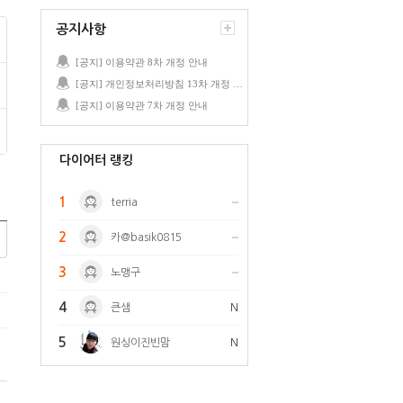
공지사항
[공지] 이용약관 8차 개정 안내
[공지] 개인정보처리방침 13차 개정 안내
[공지] 이용약관 7차 개정 안내
다이어터 랭킹
1
terria
2
카@basik0815
3
노맹구
4
큰샘
N
5
원싱이진빈맘
N