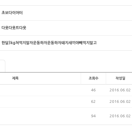
초보다이어터
다욧다욧트다욧
한달3kg쳐먹지말자운동하자운동하자돼지새끼야빼먹지말고
제목
조회수
작성일
46
2016.06.02
62
2016.06.02
94
2016.06.02