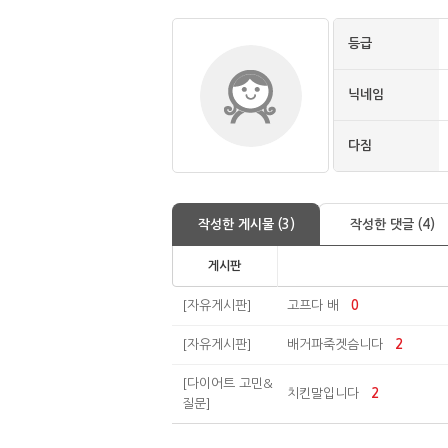
등급
닉네임
다짐
작성한 게시물 (3)
작성한 댓글 (4)
게시판
[자유게시판]
고프다 배
0
[자유게시판]
배거파죽겟슴니다
2
[다이어트 고민&
치킨말입니다
2
질문]