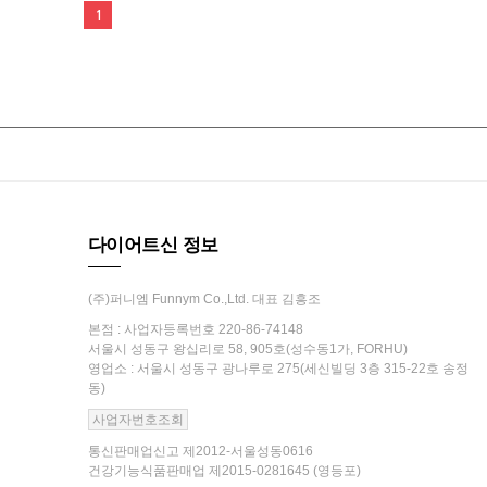
1
다이어트신 정보
(주)퍼니엠 Funnym Co.,Ltd. 대표 김흥조
본점 : 사업자등록번호 220-86-74148
서울시 성동구 왕십리로 58, 905호(성수동1가, FORHU)
영업소 : 서울시 성동구 광나루로 275(세신빌딩 3층 315-22호 송정
동)
사업자번호조회
통신판매업신고 제2012-서울성동0616
건강기능식품판매업 제2015-0281645 (영등포)