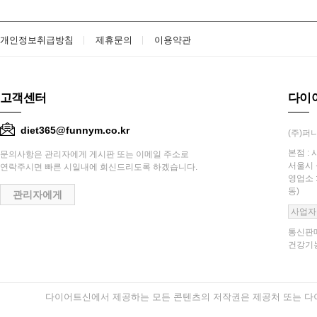
개인정보취급방침
제휴문의
이용약관
고객센터
다이
diet365@funnym.co.kr
(주)퍼니
본점 : 
문의사항은 관리자에게 게시판 또는 이메일 주소로
서울시 
연락주시면 빠른 시일내에 회신드리도록 하겠습니다.
영업소 
동)
관리자에게
사업자
통신판매
건강기능
다이어트신에서 제공하는 모든 콘텐츠의 저작권은 제공처 또는 다이