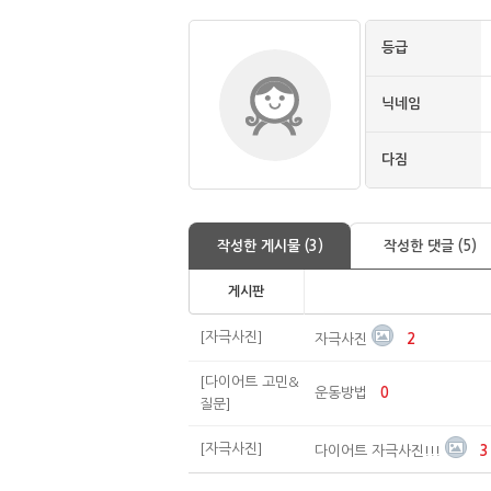
등급
닉네임
다짐
작성한 게시물 (3)
작성한 댓글 (5)
게시판
[자극사진]
자극사진
2
[다이어트 고민&
운동방법
0
질문]
[자극사진]
다이어트 자극사진!!!
3