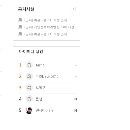
공지사항
[공지] 이용약관 8차 개정 안내
[공지] 개인정보처리방침 13차 개정 안내
[공지] 이용약관 7차 개정 안내
다이어터 랭킹
1
terria
2
카@basik0815
3
노맹구
4
큰샘
N
5
원싱이진빈맘
N