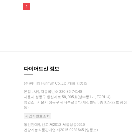
1
다이어트신 정보
(주)퍼니엠 Funnym Co.,Ltd. 대표 김흥조
본점 : 사업자등록번호 220-86-74148
서울시 성동구 왕십리로 58, 905호(성수동1가, FORHU)
영업소 : 서울시 성동구 광나루로 275(세신빌딩 3층 315-22호 송정
동)
사업자번호조회
통신판매업신고 제2012-서울성동0616
건강기능식품판매업 제2015-0281645 (영등포)