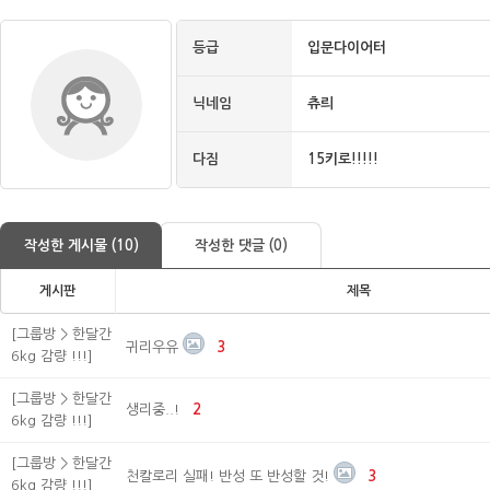
등급
입문다이어터
닉네임
츄릐
다짐
15키로!!!!!
작성한 게시물 (10)
작성한 댓글 (0)
게시판
제목
[그룹방 > 한달간
귀리우유
3
6kg 감량 !!!]
[그룹방 > 한달간
생리중..!
2
6kg 감량 !!!]
[그룹방 > 한달간
천칼로리 실패! 반성 또 반성할 것!
3
6kg 감량 !!!]