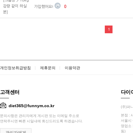
[그룹방 > 10kg
감량 같이 하실
가입했어요!
0
분]
1
개인정보취급방침
제휴문의
이용약관
고객센터
다이
diet365@funnym.co.kr
(주)퍼니
본점 : 
문의사항은 관리자에게 게시판 또는 이메일 주소로
서울시 
연락주시면 빠른 시일내에 회신드리도록 하겠습니다.
영업소 
동)
관리자에게