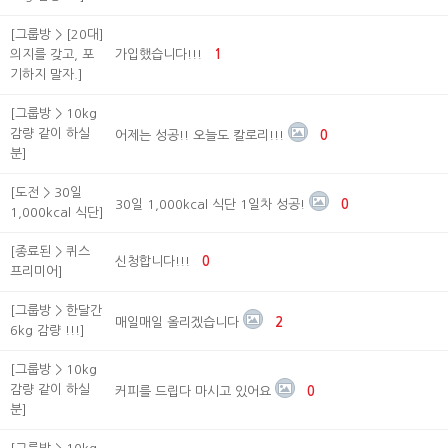
[그룹방 > [20대]
의지를 갖고, 포
가입했습니다!!!
1
기하지 말자.]
[그룹방 > 10kg
감량 같이 하실
어제는 성공!! 오늘도 칼로리!!!
0
분]
[도전 > 30일
30일 1,000kcal 식단 1일차 성공!
0
1,000kcal 식단]
[종료된 > 퀴스
신청합니다!!!
0
프리미어]
[그룹방 > 한달간
매일매일 올리겠습니다
2
6kg 감량 !!!]
[그룹방 > 10kg
감량 같이 하실
커피를 드립다 마시고 있어요
0
분]