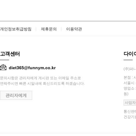
개인정보취급방침
제휴문의
이용약관
고객센터
다이
diet365@funnym.co.kr
(주)퍼니
본점 : 
문의사항은 관리자에게 게시판 또는 이메일 주소로
서울시 
연락주시면 빠른 시일내에 회신드리도록 하겠습니다.
영업소 
동)
관리자에게
사업자
통신판매
건강기능