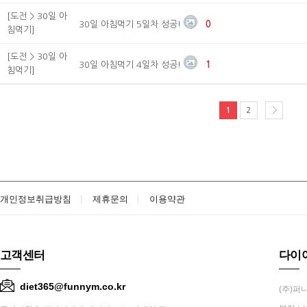
[도전 > 30일 아
30일 아침먹기 5일차 성공!
0
침먹기]
[도전 > 30일 아
30일 아침먹기 4일차 성공!
1
침먹기]
1
2
개인정보취급방침
제휴문의
이용약관
고객센터
다이
diet365@funnym.co.kr
(주)퍼니