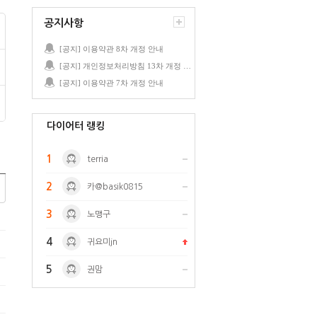
공지사항
[공지] 이용약관 8차 개정 안내
[공지] 개인정보처리방침 13차 개정 안내
[공지] 이용약관 7차 개정 안내
다이어터 랭킹
1
terria
2
카@basik0815
3
노맹구
4
귀요미jn
5
권맘