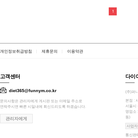
1
개인정보취급방침
제휴문의
이용약관
고객센터
다이
diet365@funnym.co.kr
(주)퍼니
본점 : 
문의사항은 관리자에게 게시판 또는 이메일 주소로
서울시 
연락주시면 빠른 시일내에 회신드리도록 하겠습니다.
영업소 
동)
관리자에게
사업자
통신판매