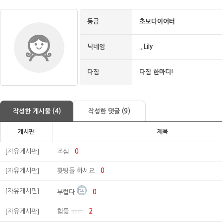
등급
초보다이어터
닉네임
...Lily
다짐
다짐 한마디!
작성한 게시물 (4)
작성한 댓글 (9)
게시판
제목
[자유게시판]
조심
0
[자유게시판]
홧팅들 하세요
0
[자유게시판]
부럽다
0
[자유게시판]
힘듦 ㅠㅠ
2