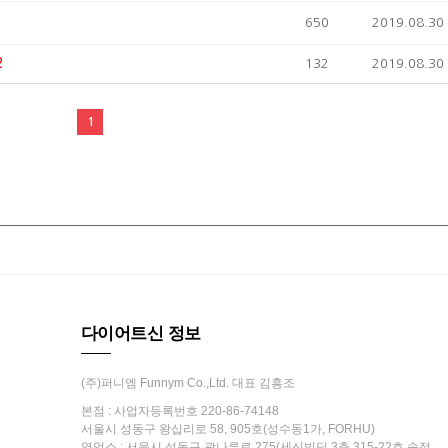
650
2019.08.30
2
132
2019.08.30
1
다이어트신 정보
(주)퍼니엠 Funnym Co.,Ltd. 대표 김흥조
본점 : 사업자등록번호 220-86-74148
서울시 성동구 왕십리로 58, 905호(성수동1가, FORHU)
영업소 : 서울시 성동구 광나루로 275(세신빌딩 3층 315-22호 송정