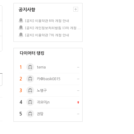
공지사항
[공지] 이용약관 8차 개정 안내
[공지] 개인정보처리방침 13차 개정 안내
[공지] 이용약관 7차 개정 안내
다이어터 랭킹
1
terria
2
카@basik0815
3
노맹구
4
귀요미jn
5
권맘