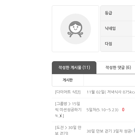
등급
닉네임
다짐
작성한 게시물 (11)
작성한 댓글 (6)
게시판
[다이어트 식단]
11월 02일( 저녁식사 875kca
[그룹방 > 15일
씩 미션성공하기
5일차(5.10~5.23)
0
🏃🤸]
[도전 > 30일 만
30일 만보 걷기 3일차 성공!
보 걷기]