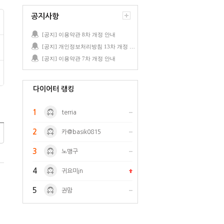
공지사항
[공지] 이용약관 8차 개정 안내
[공지] 개인정보처리방침 13차 개정 안내
[공지] 이용약관 7차 개정 안내
다이어터 랭킹
1
terria
2
카@basik0815
3
노맹구
4
귀요미jn
5
권맘