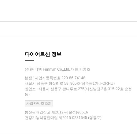
다이어트신 정보
(주)퍼니엠 Funnym Co.,Ltd. 대표 김흥조
본점 : 사업자등록번호 220-86-74148
서울시 성동구 왕십리로 58, 905호(성수동1가, FORHU)
영업소 : 서울시 성동구 광나루로 275(세신빌딩 3층 315-22호 송정
동)
사업자번호조회
통신판매업신고 제2012-서울성동0616
건강기능식품판매업 제2015-0281645 (영등포)