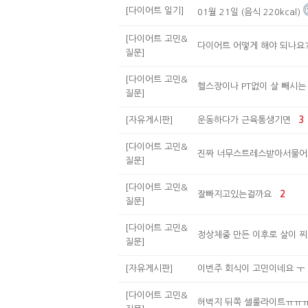
[다이어트 일기]
01월 21일 (음식 220kcal)
[다이어트 고민&
다이어트 어떻게 해야 되나요
질문]
[다이어트 고민&
헬스장이나 PT없이 살 빼시는
질문]
[자유게시판]
운동하다가 근육통생기면
3
[다이어트 고민&
진짜 너무스트레스받아서물
질문]
[다이어트 고민&
잘빠지고있는걸까요
2
질문]
[다이어트 고민&
정상체중 만든 이후로 살이 찌
질문]
[자유게시판]
이번주 회식이 고민이네요 ㅜ
[다이어트 고민&
허벅지 뒤쪽 셀룰라이트ㅠㅠ