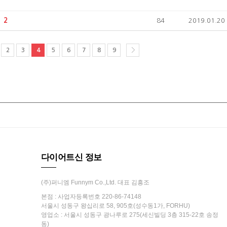
2
84
2019.01.20
2
3
4
5
6
7
8
9
다이어트신 정보
(주)퍼니엠 Funnym Co.,Ltd. 대표 김흥조
본점 : 사업자등록번호 220-86-74148
서울시 성동구 왕십리로 58, 905호(성수동1가, FORHU)
영업소 : 서울시 성동구 광나루로 275(세신빌딩 3층 315-22호 송정
동)