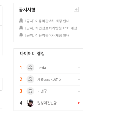
공지사항
[공지] 이용약관 8차 개정 안내
[공지] 개인정보처리방침 13차 개정 안내
[공지] 이용약관 7차 개정 안내
다이어터 랭킹
1
terria
2
카@basik0815
3
노맹구
4
원싱이진빈맘