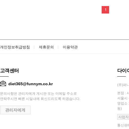
1
개인정보취급방침
제휴문의
이용약관
고객센터
다이
diet365@funnym.co.kr
(주)퍼니
본점 : 
문의사항은 관리자에게 게시판 또는 이메일 주소로
서울시 
연락주시면 빠른 시일내에 회신드리도록 하겠습니다.
영업소 
동)
관리자에게
사업자
통신판매