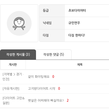
등급
초보다이어터
닉네임
규민연우
다짐
다짐 한마디!
작성한 게시물 (3)
작성한 댓글 (5)
게시판
제목
[지역별 > 경기ㆍ
같이 화이팅해요
0
인천]
[자유게시판]
고지방다이어트 시작
0
[다이어트 고민&
뱃살은 어찌해야 빠질까요?
2
질문]