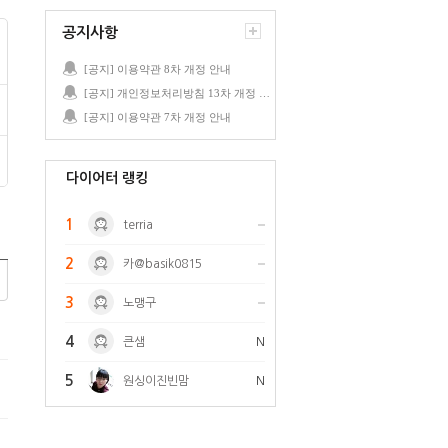
공지사항
[공지] 이용약관 8차 개정 안내
[공지] 개인정보처리방침 13차 개정 안내
[공지] 이용약관 7차 개정 안내
다이어터 랭킹
1
terria
2
카@basik0815
3
노맹구
4
큰샘
N
5
원싱이진빈맘
N