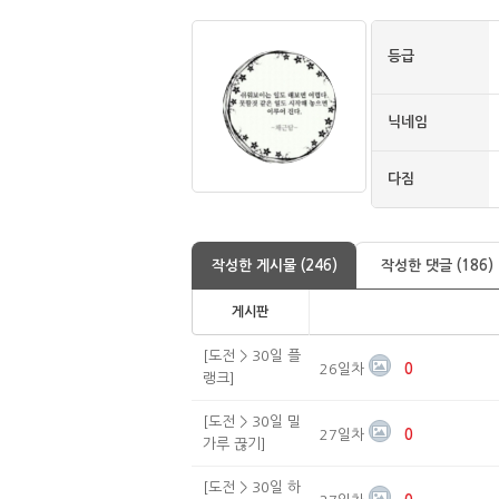
등급
닉네임
다짐
작성한 게시물 (246)
작성한 댓글 (186)
게시판
[도전 > 30일 플
26일차
0
랭크]
[도전 > 30일 밀
27일차
0
가루 끊기]
[도전 > 30일 하