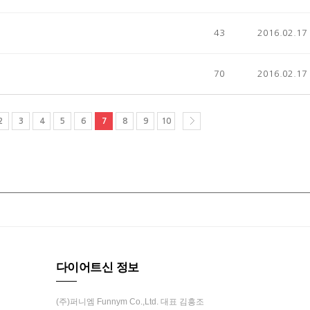
43
2016.02.17
70
2016.02.17
2
3
4
5
6
7
8
9
10
다이어트신 정보
(주)퍼니엠 Funnym Co.,Ltd. 대표 김흥조