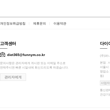
개인정보취급방침
제휴문의
이용약관
고객센터
다이
diet365@funnym.co.kr
(주)퍼니
본점 : 
문의사항은 관리자에게 게시판 또는 이메일 주소로
서울시 
연락주시면 빠른 시일내에 회신드리도록 하겠습니다.
영업소 
동)
관리자에게
사업자
통신판매
건강기능