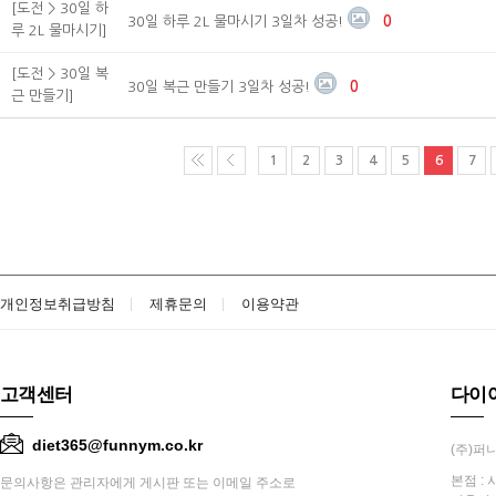
[도전 > 30일 하
30일 하루 2L 물마시기 3일차 성공!
0
루 2L 물마시기]
[도전 > 30일 복
30일 복근 만들기 3일차 성공!
0
근 만들기]
1
2
3
4
5
6
7
개인정보취급방침
제휴문의
이용약관
고객센터
다이
diet365@funnym.co.kr
(주)퍼니
본점 : 
문의사항은 관리자에게 게시판 또는 이메일 주소로