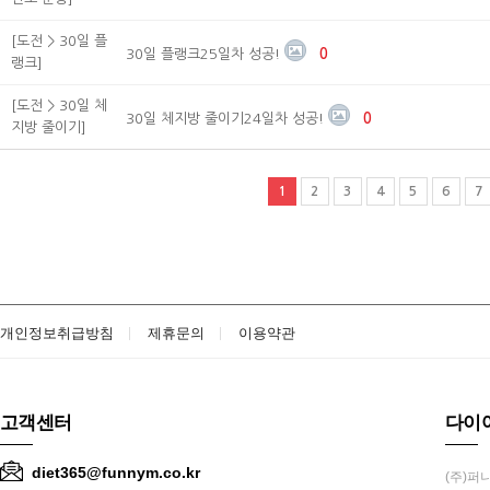
[도전 > 30일 플
30일 플랭크25일차 성공!
0
랭크]
[도전 > 30일 체
30일 체지방 줄이기24일차 성공!
0
지방 줄이기]
1
2
3
4
5
6
7
개인정보취급방침
제휴문의
이용약관
고객센터
다이
diet365@funnym.co.kr
(주)퍼니