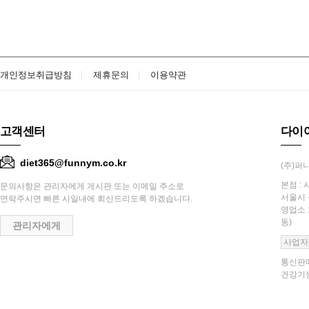
개인정보취급방침
제휴문의
이용약관
고객센터
다이
diet365@funnym.co.kr
(주)퍼니
본점 : 
문의사항은 관리자에게 게시판 또는 이메일 주소로
서울시 
연락주시면 빠른 시일내에 회신드리도록 하겠습니다.
영업소 
동)
관리자에게
사업자
통신판매
건강기능