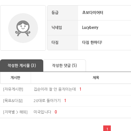
등급
초보다이어터
닉네임
Lucyberry
다짐
다짐 한마디!
작성한 게시물 (3)
작성한 댓글 (5)
게시판
제목
[자유게시판]
집순이라 잘 안 움직이는데
1
[목표&다짐]
20대로 돌아가기
1
[지역별 > 해외]
미국입니다
0
1