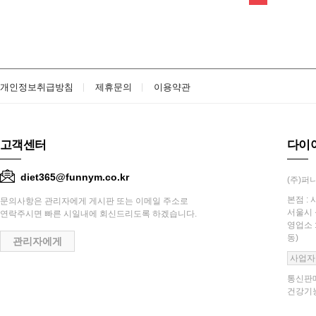
개인정보취급방침
제휴문의
이용약관
고객센터
다이
diet365@funnym.co.kr
(주)퍼니
본점 : 
문의사항은 관리자에게 게시판 또는 이메일 주소로
서울시 
연락주시면 빠른 시일내에 회신드리도록 하겠습니다.
영업소 
동)
관리자에게
사업자
통신판매
건강기능