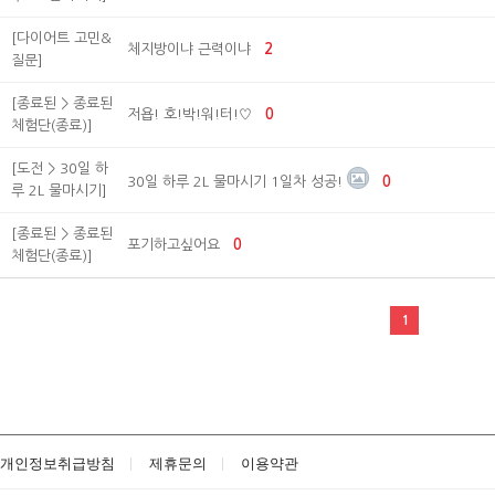
[다이어트 고민&
체지방이냐 근력이냐
2
질문]
[종료된 > 종료된
저욥! 호!박!워!터!♡
0
체험단(종료)]
[도전 > 30일 하
30일 하루 2L 물마시기 1일차 성공!
0
루 2L 물마시기]
[종료된 > 종료된
포기하고싶어요
0
체험단(종료)]
1
개인정보취급방침
제휴문의
이용약관