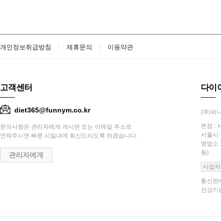
개인정보취급방침
제휴문의
이용약관
고객센터
다이
diet365@funnym.co.kr
(주)퍼니
본점 : 
문의사항은 관리자에게 게시판 또는 이메일 주소로
서울시 
연락주시면 빠른 시일내에 회신드리도록 하겠습니다.
영업소 
동)
관리자에게
사업자
통신판매
건강기능