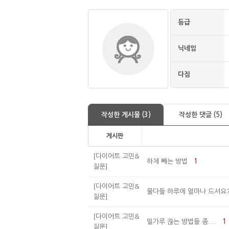
등급
닉네임
다짐
작성한 게시물 (3)
작성한 댓글 (5)
게시판
[다이어트 고민&
하체 빼는 방법
1
질문]
[다이어트 고민&
물다들 하루에 얼마나 드셔요
질문]
[다이어트 고민&
밀가루 끊는 방법들 좀....
1
질문]