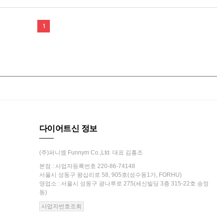
1
다이어트신 정보
(주)퍼니엠 Funnym Co.,Ltd. 대표 김흥조
본점 : 사업자등록번호 220-86-74148
서울시 성동구 왕십리로 58, 905호(성수동1가, FORHU)
영업소 : 서울시 성동구 광나루로 275(세신빌딩 3층 315-22호 송정
동)
사업자번호조회