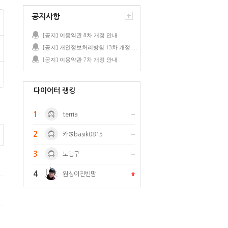
공지사항
[공지] 이용약관 8차 개정 안내
[공지] 개인정보처리방침 13차 개정 안내
[공지] 이용약관 7차 개정 안내
다이어터 랭킹
1
terria
2
카@basik0815
3
노맹구
4
원싱이진빈맘