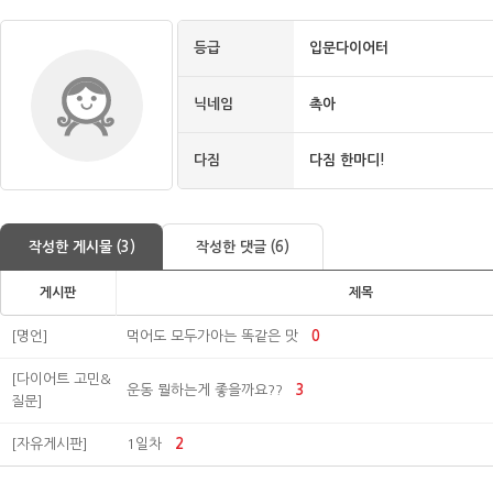
등급
입문다이어터
닉네임
촉아
다짐
다짐 한마디!
작성한 게시물 (3)
작성한 댓글 (6)
게시판
제목
[명언]
먹어도 모두가아는 똑같은 맛
0
[다이어트 고민&
운동 뭘하는게 좋을까요??
3
질문]
[자유게시판]
1일차
2