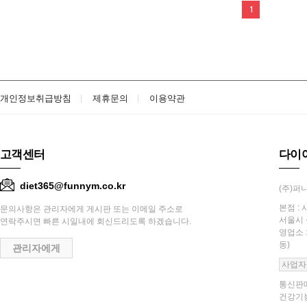
1
개인정보취급방침
제휴문의
이용약관
고객센터
다이
diet365@funnym.co.kr
(주)퍼니
본점 : 
문의사항은 관리자에게 게시판 또는 이메일 주소로
서울시 
연락주시면 빠른 시일내에 회신드리도록 하겠습니다.
영업소 
동)
관리자에게
사업자
통신판매
건강기능