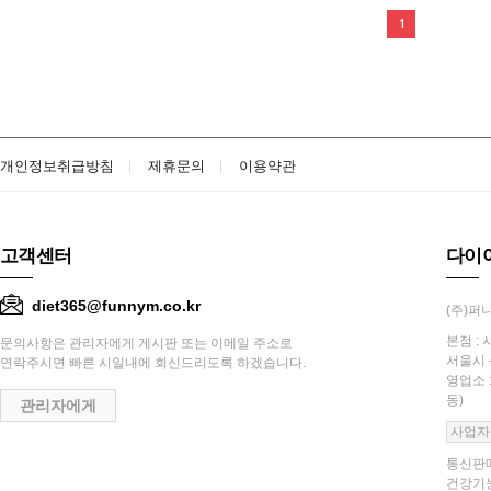
1
개인정보취급방침
제휴문의
이용약관
고객센터
다이
diet365@funnym.co.kr
(주)퍼니
본점 : 
문의사항은 관리자에게 게시판 또는 이메일 주소로
서울시 
연락주시면 빠른 시일내에 회신드리도록 하겠습니다.
영업소 
동)
관리자에게
사업자
통신판매
건강기능