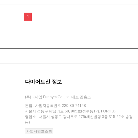
1
다이어트신 정보
(주)퍼니엠 Funnym Co.,Ltd. 대표 김흥조
본점 : 사업자등록번호 220-86-74148
서울시 성동구 왕십리로 58, 905호(성수동1가, FORHU)
영업소 : 서울시 성동구 광나루로 275(세신빌딩 3층 315-22호 송정
동)
사업자번호조회