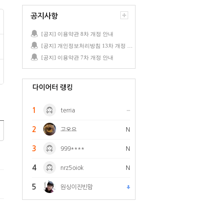
공지사항
[공지] 이용약관 8차 개정 안내
[공지] 개인정보처리방침 13차 개정 안내
[공지] 이용약관 7차 개정 안내
다이어터 랭킹
1
terria
2
고오요
N
3
999****
N
4
nrz5oiok
N
5
원싱이진빈맘