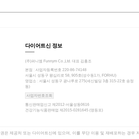
다이어트신 정보
(주)퍼니엠 Funnym Co.,Ltd. 대표 김흥조
본점 : 사업자등록번호 220-86-74148
서울시 성동구 왕십리로 58, 905호(성수동1가, FORHU)
영업소 : 서울시 성동구 광나루로 275(세신빌딩 3층 315-22호 송정
동)
사업자번호조회
통신판매업신고 제2012-서울성동0616
건강기능식품판매업 제2015-0281645 (영등포)
은 제공처 또는 다이어트신에 있으며, 이를 무단 이용 및 재배포하는 경우 