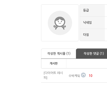
등급
닉네임
다짐
작성한 게시물 (1)
작성한 댓글 (1)
게시판
[다이어트 레시
수박케잌
10
피]