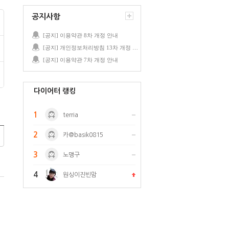
공지사항
[공지] 이용약관 8차 개정 안내
[공지] 개인정보처리방침 13차 개정 안내
[공지] 이용약관 7차 개정 안내
다이어터 랭킹
1
terria
2
카@basik0815
3
노맹구
4
원싱이진빈맘