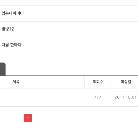
입문다이어터
별빛12
다짐 한마디!
제목
조회수
작성일
777
2017.10.01
1