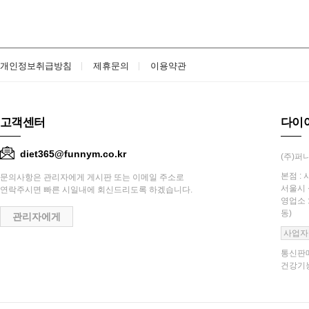
개인정보취급방침
제휴문의
이용약관
고객센터
다이
diet365@funnym.co.kr
(주)퍼니
본점 : 
문의사항은 관리자에게 게시판 또는 이메일 주소로
서울시 
연락주시면 빠른 시일내에 회신드리도록 하겠습니다.
영업소 
동)
관리자에게
사업자
통신판매
건강기능