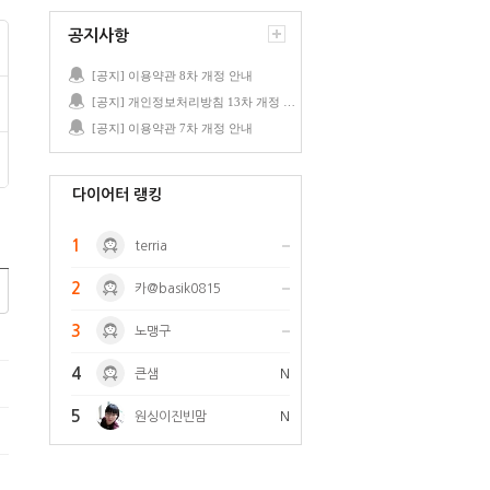
공지사항
[공지] 이용약관 8차 개정 안내
[공지] 개인정보처리방침 13차 개정 안내
[공지] 이용약관 7차 개정 안내
다이어터 랭킹
1
terria
2
카@basik0815
3
노맹구
4
큰샘
N
5
원싱이진빈맘
N