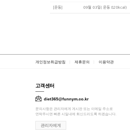
[운동]
09월 03일( 운동 820kcal)
개인정보취급방침
제휴문의
이용약관
고객센터
diet365@funnym.co.kr
문의사항은 관리자에게 게시판 또는 이메일 주소로
연락주시면 빠른 시일내에 회신드리도록 하겠습니다.
관리자에게