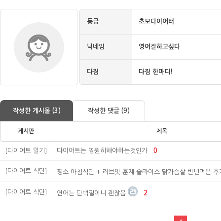
등급
초보다이어터
닉네임
영어잘하고싶다
다짐
다짐 한마디!
작성한 게시물 (3)
작성한 댓글 (9)
게시판
제목
[다이어트 일기]
다이어트는 영원히해야하는것인가
0
[다이어트 식단]
평소 아침식단 + 러브잇 훈제 슬라이스 닭가슴살 반년먹은 후
[다이어트 식단]
연어는 단백질이니 괜찮음
2