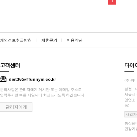
1
개인정보취급방침
제휴문의
이용약관
고객센터
다이
diet365@funnym.co.kr
(주)퍼니
본점 : 
문의사항은 관리자에게 게시판 또는 이메일 주소로
서울시 
연락주시면 빠른 시일내에 회신드리도록 하겠습니다.
영업소 
동)
관리자에게
사업자
통신판매
건강기능