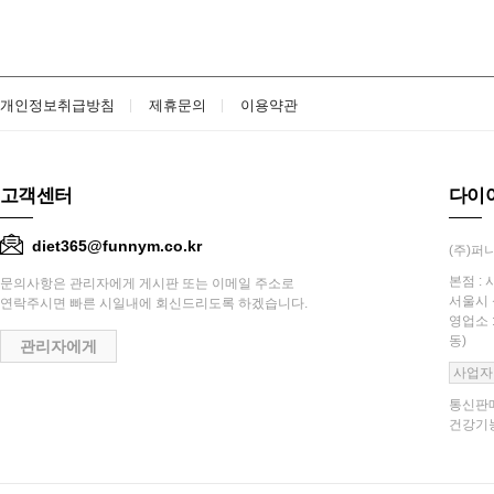
개인정보취급방침
제휴문의
이용약관
고객센터
다이
diet365@funnym.co.kr
(주)퍼니
본점 : 
문의사항은 관리자에게 게시판 또는 이메일 주소로
서울시 
연락주시면 빠른 시일내에 회신드리도록 하겠습니다.
영업소 
동)
관리자에게
사업자
통신판매
건강기능