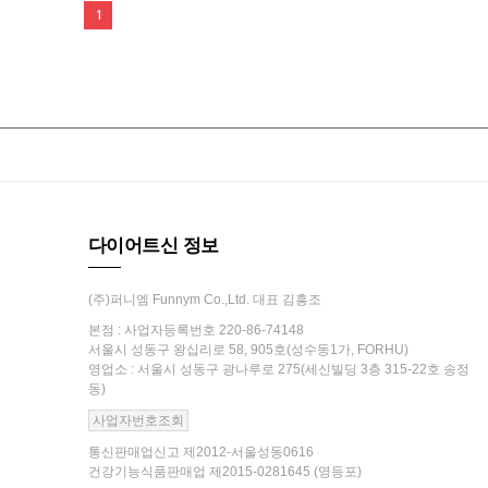
1
다이어트신 정보
(주)퍼니엠 Funnym Co.,Ltd. 대표 김흥조
본점 : 사업자등록번호 220-86-74148
서울시 성동구 왕십리로 58, 905호(성수동1가, FORHU)
영업소 : 서울시 성동구 광나루로 275(세신빌딩 3층 315-22호 송정
동)
사업자번호조회
통신판매업신고 제2012-서울성동0616
건강기능식품판매업 제2015-0281645 (영등포)