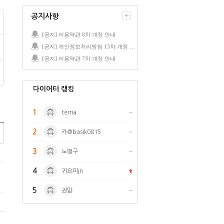
공지사항
[공지] 이용약관 8차 개정 안내
[공지] 개인정보처리방침 13차 개정 안내
[공지] 이용약관 7차 개정 안내
다이어터 랭킹
1
terria
2
카@basik0815
3
노맹구
4
귀요미jn
5
권맘