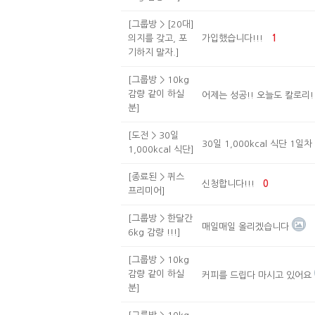
[그룹방 > [20대]
의지를 갖고, 포
가입했습니다!!!
1
기하지 말자.]
[그룹방 > 10kg
감량 같이 하실
어제는 성공!! 오늘도 칼로리!!
분]
[도전 > 30일
30일 1,000kcal 식단 1일차
1,000kcal 식단]
[종료된 > 퀴스
신청합니다!!!
0
프리미어]
[그룹방 > 한달간
매일매일 올리겠습니다
6kg 감량 !!!]
[그룹방 > 10kg
감량 같이 하실
커피를 드립다 마시고 있어요
분]