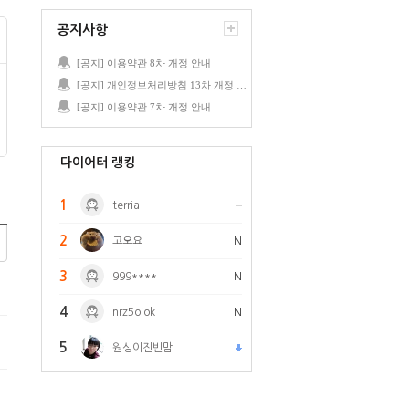
공지사항
[공지] 이용약관 8차 개정 안내
[공지] 개인정보처리방침 13차 개정 안내
[공지] 이용약관 7차 개정 안내
다이어터 랭킹
1
terria
2
고오요
N
3
999****
N
4
nrz5oiok
N
5
원싱이진빈맘