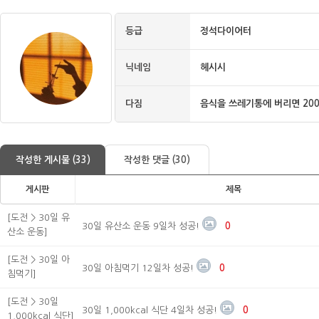
등급
정석다이어터
닉네임
헤시시
다짐
음식을 쓰레기통에 버리면 200
작성한 게시물 (33)
작성한 댓글 (30)
게시판
제목
[도전 > 30일 유
30일 유산소 운동 9일차 성공!
0
산소 운동]
[도전 > 30일 아
30일 아침먹기 12일차 성공!
0
침먹기]
[도전 > 30일
30일 1,000kcal 식단 4일차 성공!
0
1,000kcal 식단]