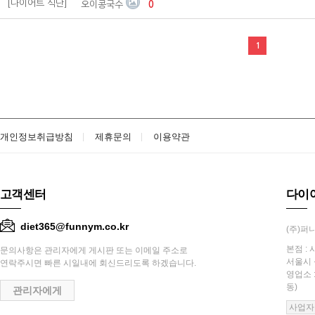
[다이어트 식단]
오이콩국수
0
1
개인정보취급방침
제휴문의
이용약관
고객센터
다이
diet365@funnym.co.kr
(주)퍼니
본점 : 
문의사항은 관리자에게 게시판 또는 이메일 주소로
서울시 
연락주시면 빠른 시일내에 회신드리도록 하겠습니다.
영업소 
동)
관리자에게
사업자