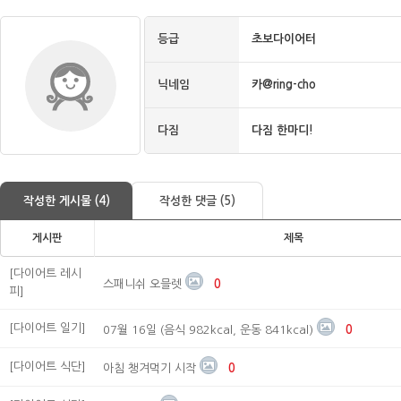
등급
초보다이어터
닉네임
카@ring-cho
다짐
다짐 한마디!
작성한 게시물 (4)
작성한 댓글 (5)
게시판
제목
[다이어트 레시
스패니쉬 오믈렛
0
피]
[다이어트 일기]
07월 16일 (음식 982kcal, 운동 841kcal)
0
[다이어트 식단]
아침 챙겨먹기 시작
0