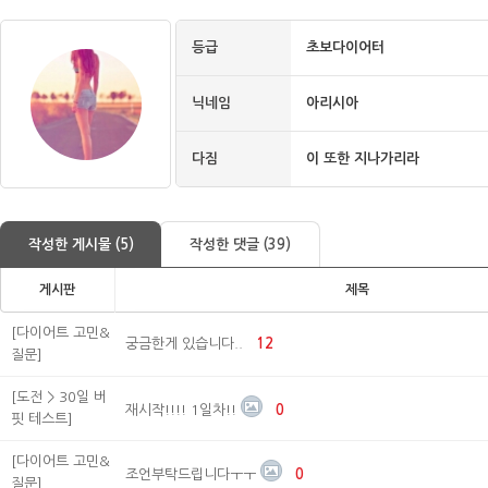
등급
초보다이어터
닉네임
아리시아
다짐
이 또한 지나가리라
작성한 게시물 (5)
작성한 댓글 (39)
게시판
제목
[다이어트 고민&
궁금한게 있습니다..
12
질문]
[도전 > 30일 버
재시작!!!! 1일차!!
0
핏 테스트]
[다이어트 고민&
조언부탁드립니다ㅜㅜ
0
질문]