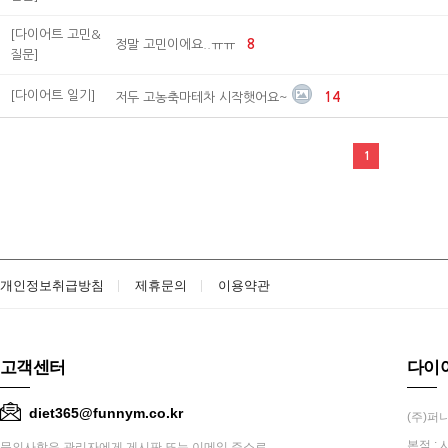
[다이어트 고민&
정말 고민이에요..ㅠㅠ
8
질문]
[다이어트 일기]
저두 고농축마테차 시작햇어요~
14
1
개인정보취급방침
제휴문의
이용약관
고객센터
다이
diet365@funnym.co.kr
(주)퍼니
본점 : 
문의사항은 관리자에게 게시판 또는 이메일 주소로