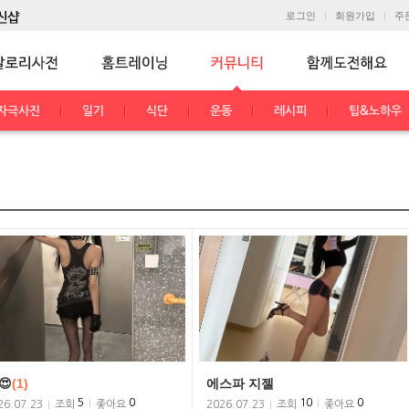
로그인
회원가입
주
자극사진
일기
식단
운동
레시피
팁&노하우
😍
(1)
에스파 지젤
5
0
10
0
26.07.23
조회
좋아요
2026.07.23
조회
좋아요