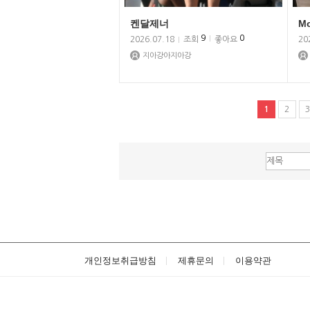
켄달제너
Mo
9
0
2026.07.18
조회
좋아요
20
지아강아지아강
1
2
3
개인정보취급방침
제휴문의
이용약관