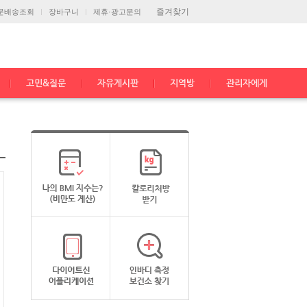
즐겨찾기
문배송조회
장바구니
제휴·광고문의
고민&질문
자유게시판
지역방
관리자에게