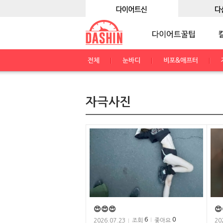
전체
눈바디
비포&애프터
자극사진
😍😍😍
😍
6
0
2026.07.23
조회
좋아요
20