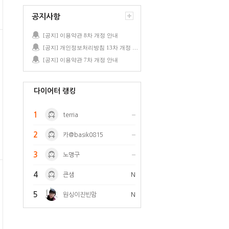
공지사항
[공지] 이용약관 8차 개정 안내
[공지] 개인정보처리방침 13차 개정 안내
[공지] 이용약관 7차 개정 안내
다이어터 랭킹
1
terria
2
카@basik0815
3
노맹구
4
큰샘
N
5
원싱이진빈맘
N