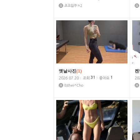
초코칩쿠ㅋ2
옛날사진
(1)
켄
31
1
2026.07.20
조회
좋아요
20
Esther^Cho