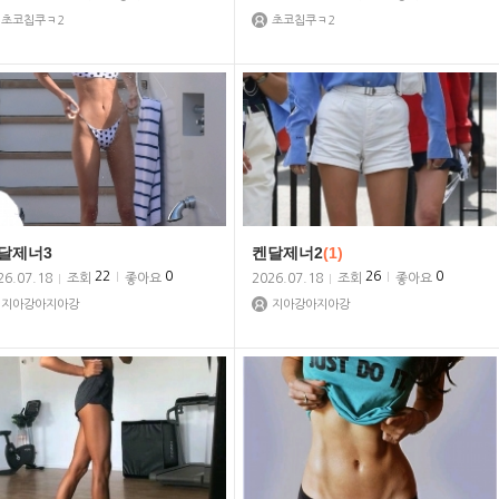
초코칩쿠ㅋ2
초코칩쿠ㅋ2
달제너3
켄달제너2
(1)
22
0
26
0
26.07.18
조회
좋아요
2026.07.18
조회
좋아요
지아강아지아강
지아강아지아강