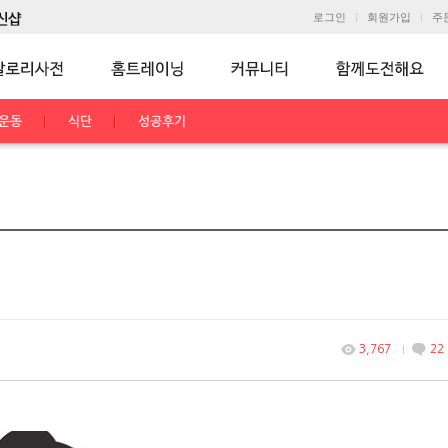
로그인
회원가입
주
운동
식단
성공후기
3,767
22