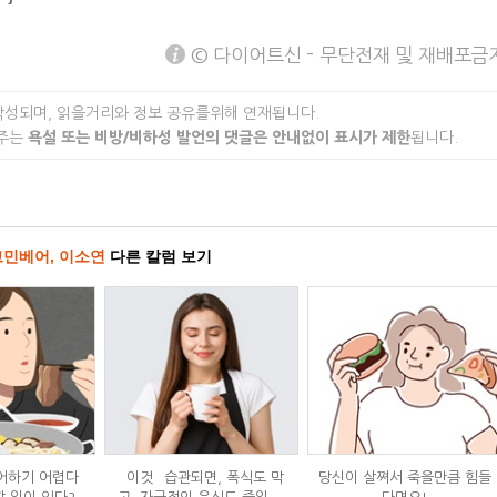
© 다이어트신 - 무단전재 및 재배포금
작성되며, 읽을거리와 정보 공유를위해 연재됩니다.
 주는
욕설 또는 비방/비하성 발언의 댓글은 안내없이 표시가 제한
됩니다.
고민베어, 이소연
다른 칼럼 보기
어하기 어렵다
`이것` 습관되면, 폭식도 막
당신이 살쪄서 죽을만큼 힘들