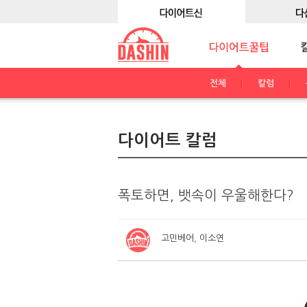
전체
칼럼
다이어트 칼럼
폭토하면, 뱃속이 우울해한다?
고민베어, 이소연