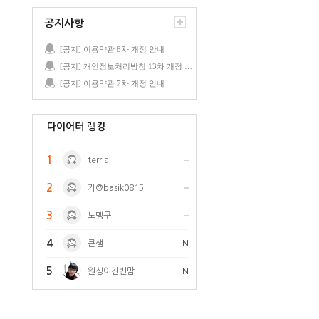
공지사항
[공지] 이용약관 8차 개정 안내
[공지] 개인정보처리방침 13차 개정 안내
[공지] 이용약관 7차 개정 안내
다이어터 랭킹
1
terria
2
카@basik0815
3
노맹구
4
큰샘
N
5
원싱이진빈맘
N