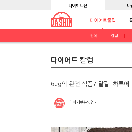
전체
칼럼
다이어트 칼럼
60g의 완전 식품? 달걀, 하루에
이야기빚는영양사