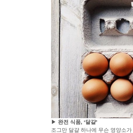
▶
완전 식품, ‘달걀’
조그만 달걀 하나에 무슨 영양소가