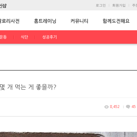
로그인
회원가입
주
운동
식단
성공후기
 몇 개 먹는 게 좋을까?
8,452
45