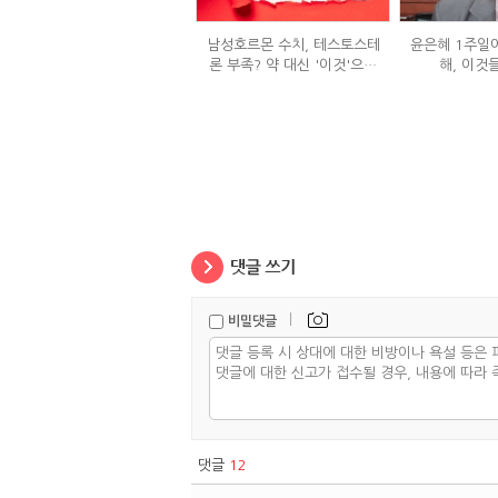
남성호르몬 수치, 테스토스테
윤은혜 1주일에
론 부족? 약 대신 '이것'으로
해, 이것
극복 (진저샷 루틴)
|
비밀댓글
댓글
12