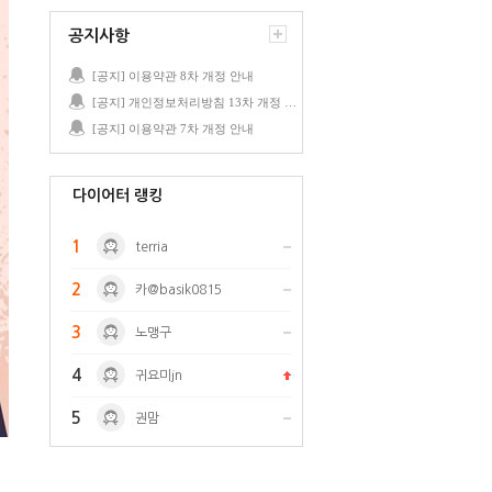
공지사항
[공지] 이용약관 8차 개정 안내
[공지] 개인정보처리방침 13차 개정 안내
[공지] 이용약관 7차 개정 안내
다이어터 랭킹
1
terria
2
카@basik0815
3
노맹구
4
귀요미jn
5
권맘