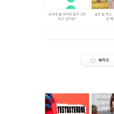
도대체 뭘 먹어야 할까 고민
살은 덜 먹고,
하고 있다면?
만 빠
북마크