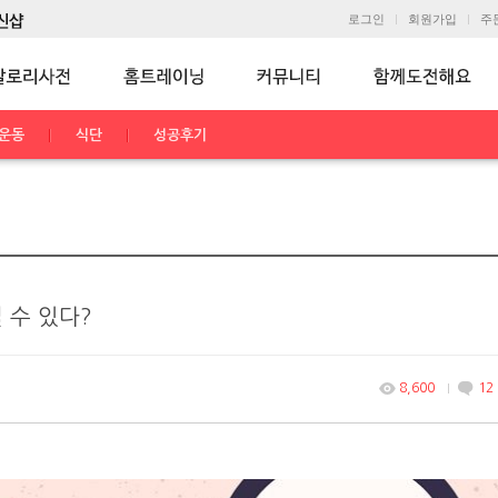
로그인
회원가입
주
운동
식단
성공후기
 수 있다?
8,600
12