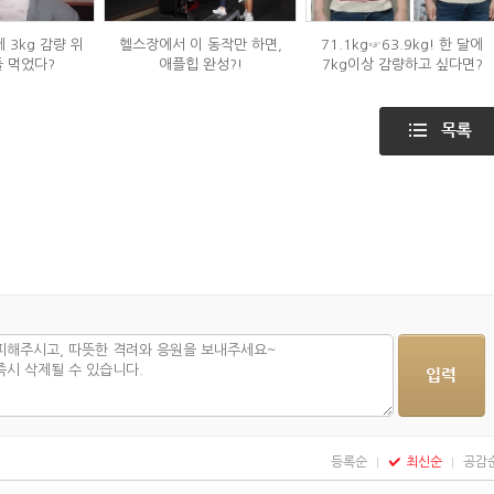
 3kg 감량 위
헬스장에서 이 동작만 하면,
71.1kg☞63.9kg! 한 달에
들 먹었다?
애플힙 완성?!
7kg이상 감량하고 싶다면?
등록순
최신순
공감