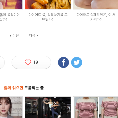
 많이 움직여야
다이어트 중, 식욕참기를 그
다이어트 실패원인은, 이 세
질까?
만둬라?
가지다?
이전
다음
19
함께 읽으면
도움되는 글