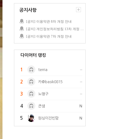
공지사항
[공지] 이용약관 8차 개정 안내
[공지] 개인정보처리방침 13차 개정 안내
[공지] 이용약관 7차 개정 안내
다이어터 랭킹
1
terria
2
카@basik0815
3
노맹구
4
큰샘
N
5
원싱이진빈맘
N