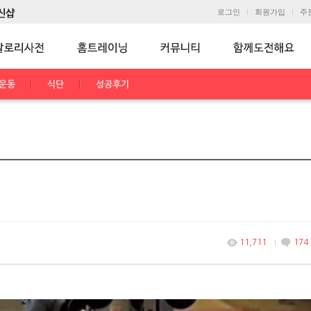
로그인
회원가입
주
운동
식단
성공후기
11,711
174