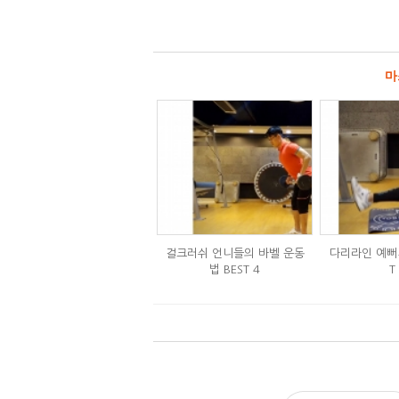
마
걸크러쉬 언니들의 바벨 운동
다리라인 예뻐지
법 BEST 4
T