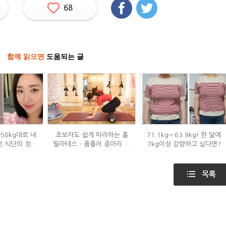
68
함께 읽으면
도움되는 글
→50kg대로 내
초보자도 쉽게 따라하는 홈
71.1kg☞63.9kg! 한 달에
던 식단의 정체
필라테스 - 폼롤러 종아리 알
7kg이상 감량하고 싶다면?
?
빼기 편