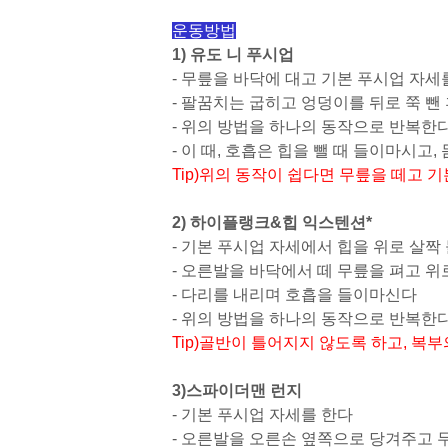
운동방법
1) 유도 니 푸시업
-
무릎을 바닥에 대고 기본 푸시업 자세
-
팔꿈치는 굽히고 엉덩이를 뒤로 쭉 뺀 
-
위의 방법을 하나의 동작으로 반복한
- 이 때, 호흡은 힙을 뺄 때 들이마시고
,
Tip)
위의 동작이 쉽다면 무릎을 떼고 기
2) 하이플랭크
&
힙 익스텐션
*
-
기본 푸시업 자세에서 힙을 위로 살짝
-
오른발을 바닥에서 떼 무릎을 펴고 위
-
다리를 내리며 호흡을 들이마신다
-
위의 방법을 하나의 동작으로 반복한다
Tip)
골반이 틀어지지 않도록 하고
,
복부
3)
스파이더맨 런지
-
기본 푸시업 자세를 한다
-
오른발을 오른손 옆쪽으로 당겨주고 