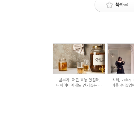
북마크
'콤부차' 어떤 효능 있길래,
최희, 70kg
다이어터에게도 인기있는 걸
려올 수 있었
까?
는