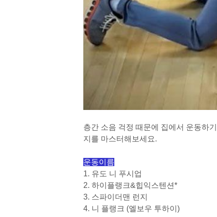
층간 소음 걱정 때문에 집에서 운동하
지를 마스터해보세요.
운동이름
1.
유도 니 푸시업
2.
하이플랭크
&
힙익스텐션
*
3.
스파이더맨 런지
4.
니 플랭크
(
엘보우 투하이
)