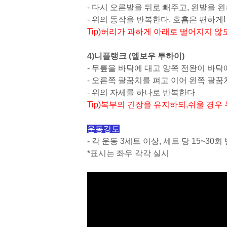
-
다시 오른발을 뒤로 빼주고, 왼발을 
-
위의 동작을 반복한다. 호흡은 편하게!
Tip)
허리가 과하게 아래로 떨어지지 않
4)
니플랭크
(
엘보우 투하이
)
-
무릎을 바닥에 대고 양쪽 전완이 바닥
-
오른쪽 팔꿈치를 펴고 이어 왼쪽 팔꿈
-
위의 자세를 하나로 반복한다
Tip)
복부의 긴장을 유지하되,
쉬울 경우
운동강도
- 각 운동
3
세트 이상
,
세트 당
15~30
회
*
표시는 좌우 각각 실시