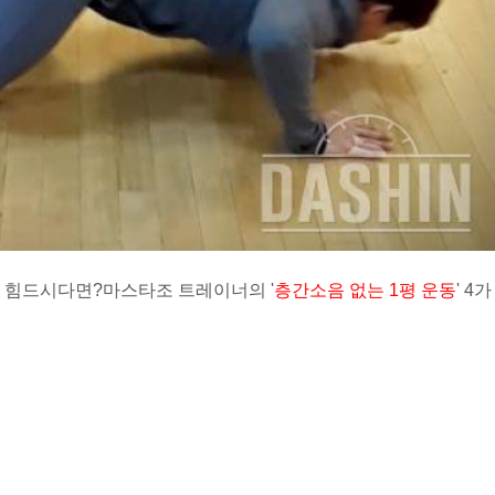
기 힘드시다면?
마스타조 트레이너의 '
층간소음 없는 1평 운동
' 4가