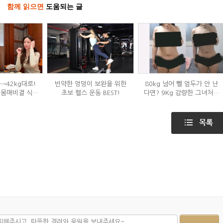
함께 읽으면
도움되는 글
g→42kg대로!
빈약한 엉덩이 보완을 위한
80kg 넘어 뺄 엄두가 안 난
 몸매비결 식단
초보 헬스 운동 BEST!
다면? 9Kg 감량한 그녀처럼
?
해봐라!