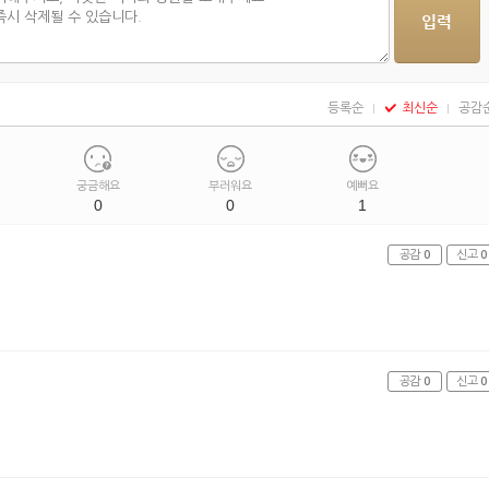
등록순
최신순
공감
궁금해요
부러워요
예뻐요
0
0
1
공감
0
신고
0
공감
0
신고
0