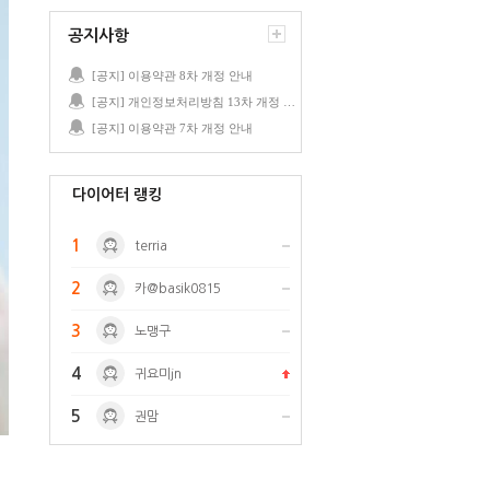
공지사항
[공지] 이용약관 8차 개정 안내
[공지] 개인정보처리방침 13차 개정 안내
[공지] 이용약관 7차 개정 안내
다이어터 랭킹
1
terria
2
카@basik0815
3
노맹구
4
귀요미jn
5
권맘