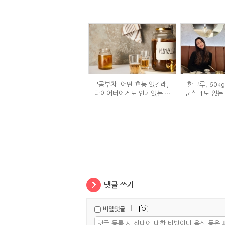
'콤부차' 어떤 효능 있길래,
한그루, 60k
다이어터에게도 인기있는 걸
군살 1도 없는
까?
은
|
비밀댓글