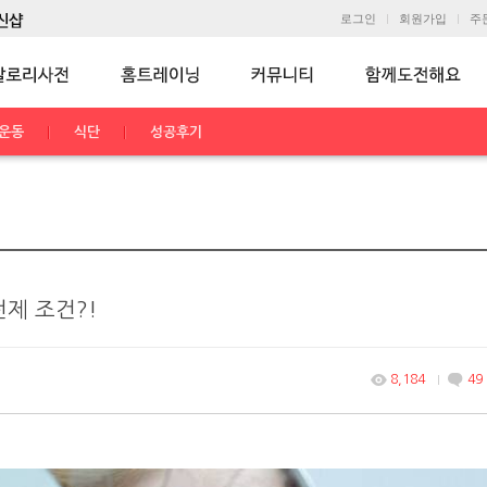
로그인
회원가입
주
운동
식단
성공후기
전제 조건?!
8,184
49