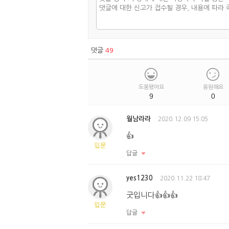
댓글
49
도움됐어요
응원해요
9
0
월남라라
2020.12.09 15:05
👍
입문
답글
yes1230
2020.11.22 18:47
굿입니다👍👍👍
입문
답글