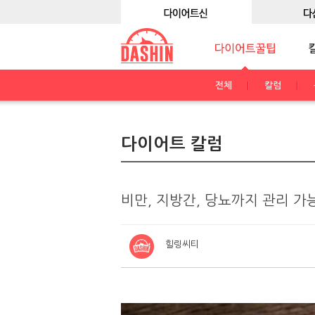
전체
칼럼
다이어트 칼럼
비만, 지방간, 당뇨까지 관리 가
힐링씨티