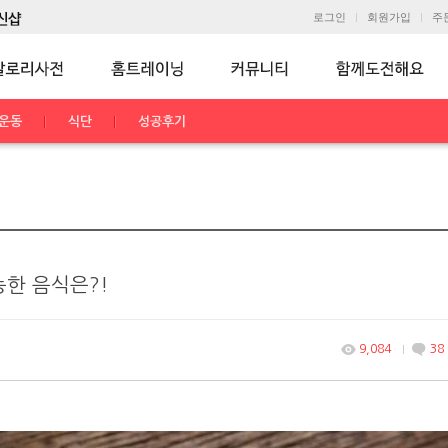
로그인
회원가입
주
운동
식단
성공후기
능한 음식은?!
9,084
38