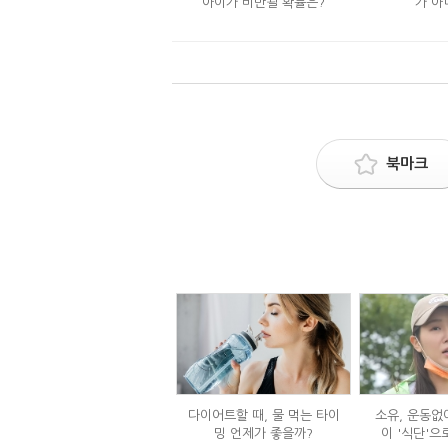
아이가 비만될 확률은?
가 아
북마크
다이어트할 때, 물 먹는 타이
소유, 운동없이
밍 언제가 좋을까?
이 '식단'으