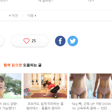
니다?!
게 살려면?
다?!
이전
다음
25
함께 읽으면
도움되는 글
 8KG 감량!
초보자도 쉽게 따라하는 홈
5kg 빼, 근육 UP 지방 DOW
로 가능했다?
필라테스 - 폼롤러 종아리 알
N! 근육부족 몸매 ☞ 탄탄몸