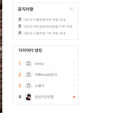
공지사항
[공지] 이용약관 8차 개정 안내
[공지] 개인정보처리방침 13차 개정 안내
[공지] 이용약관 7차 개정 안내
다이어터 랭킹
1
terria
2
카@basik0815
3
노맹구
4
원싱이진빈맘