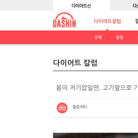
전체
칼럼
다이어트 칼럼
`몸이 저기압일땐, 고기앞으로 가
힐링씨티