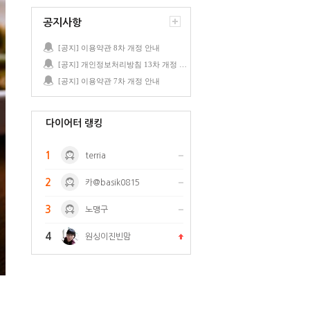
공지사항
[공지] 이용약관 8차 개정 안내
[공지] 개인정보처리방침 13차 개정 안내
[공지] 이용약관 7차 개정 안내
다이어터 랭킹
1
terria
2
카@basik0815
3
노맹구
4
원싱이진빈맘