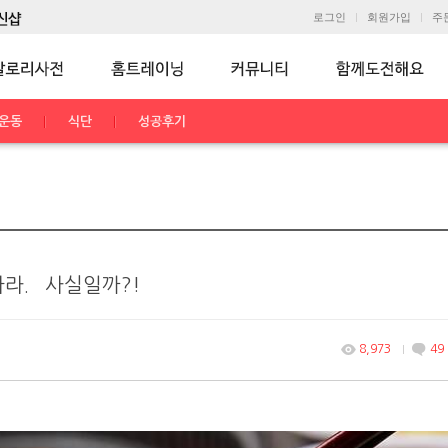
로그인
회원가입
주
운동
식단
성공후기
라.` 사실일까?!
8,973
49