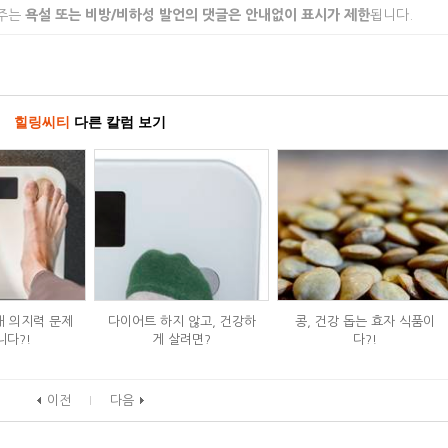
 주는
욕설 또는 비방/비하성 발언의 댓글은 안내없이 표시가 제한
됩니다.
힐링씨티
다른 칼럼 보기
내 의지력 문제
다이어트 하지 않고, 건강하
콩, 건강 돕는 효자 식품이
니다?!
게 살려면?
다?!
이전
다음