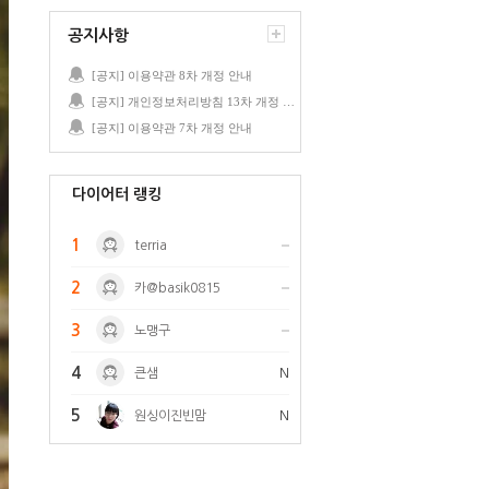
공지사항
[공지] 이용약관 8차 개정 안내
[공지] 개인정보처리방침 13차 개정 안내
[공지] 이용약관 7차 개정 안내
다이어터 랭킹
1
terria
2
카@basik0815
3
노맹구
4
큰샘
N
5
원싱이진빈맘
N