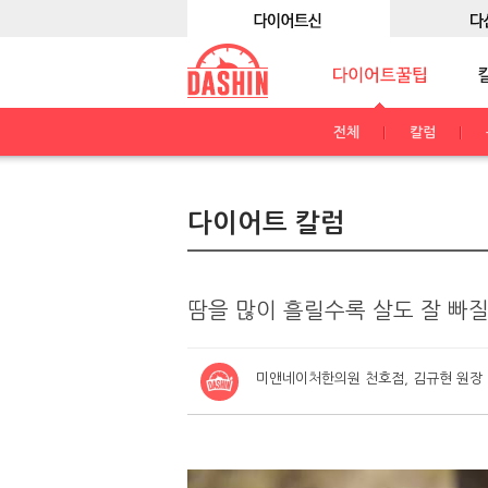
전체
칼럼
다이어트 칼럼
땀을 많이 흘릴수록 살도 잘 빠
미앤네이처한의원 천호점, 김규현 원장