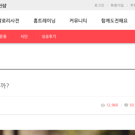
로그인
회원가입
주
운동
식단
성공후기
질까?
12,968
50