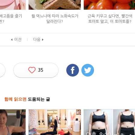
 배고픔을 즐기
뭘 먹느냐에 따라 노화속도가
근육 키우고 싶다면, 빨간색
면?
달라진다?
토마토 말고, 이 토마토를?
이전
다음
35
함께 읽으면
도움되는 글