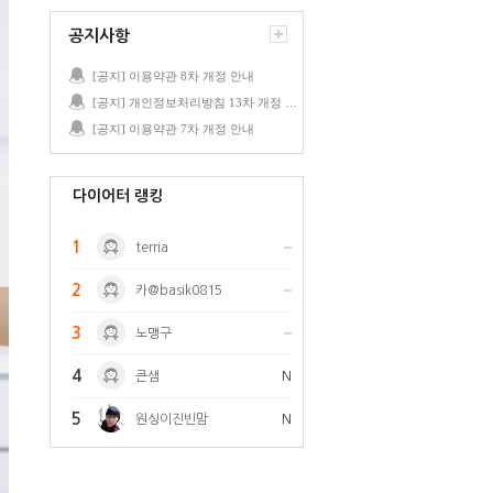
공지사항
[공지] 이용약관 8차 개정 안내
[공지] 개인정보처리방침 13차 개정 안내
[공지] 이용약관 7차 개정 안내
다이어터 랭킹
1
terria
2
카@basik0815
3
노맹구
4
큰샘
N
5
원싱이진빈맘
N