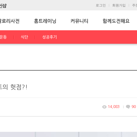
로그인
회원가입
주
운동
식단
성공후기
의 헛점?!
14,083
90