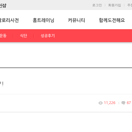
로그인
회원가입
주
운동
식단
성공후기
!
11,226
67