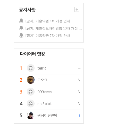
공지사항
[공지] 이용약관 8차 개정 안내
[공지] 개인정보처리방침 13차 개정 안내
[공지] 이용약관 7차 개정 안내
다이어터 랭킹
1
terria
2
고오요
N
3
999****
N
4
nrz5oiok
N
5
원싱이진빈맘