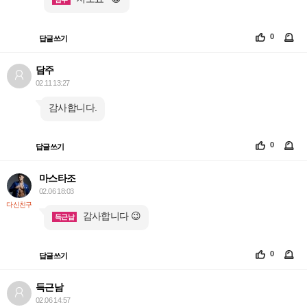
0
답글쓰기
담주
02.11 13:27
감사합니다.
0
답글쓰기
마스타조
02.06 18:03
다신친구
감사합니다 😉
득근남
0
답글쓰기
득근남
02.06 14:57