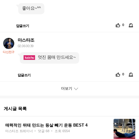
좋아요~^^
0
답글쓰기
마스타조
02.06 00:39
다신친구
멋진 몸매 만드세요~
kaichu
0
답글쓰기
더보기
게시글 목록
매력적인 뒤태 만드는 등살 빼기 운동 BEST 4
·
·
마스타조 트레이너
댓글 68
조회 6554