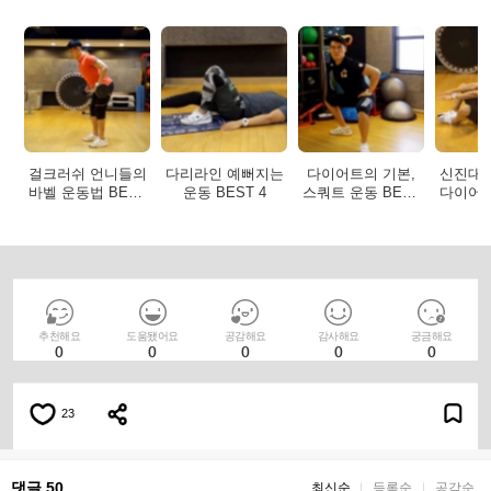
걸크러쉬 언니들의
다리라인 예뻐지는
다이어트의 기본,
신진대
바벨 운동법 BEST
운동 BEST 4
스쿼트 운동 BEST
다이어트
4
4
E
추천해요
도움됐어요
공감해요
감사해요
궁금해요
0
0
0
0
0
23
댓글 50
최신순
등록순
공감순
｜
｜