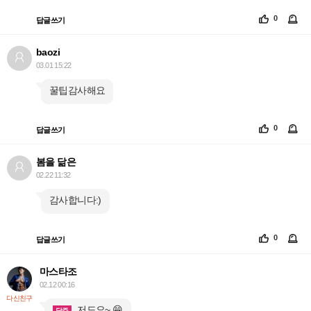
0
답글쓰기
baozi
03.01 15:22
꿀팁감사해요
0
답글쓰기
봄을 닮은
02.22 11:32
감사합니다:)
0
답글쓰기
마스타조
02.12 00:16
다신친구
저도요~ 😁
담주