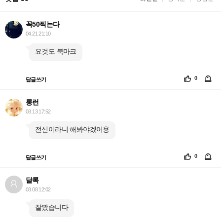
꼭50찍는다
04.21 21:10
요것도 북마크
0
답글쓰기
롱런
03.13 17:52
전신이라니 해봐야겠어용
0
답글쓰기
달록
03.08 12:02
잘봤습니다