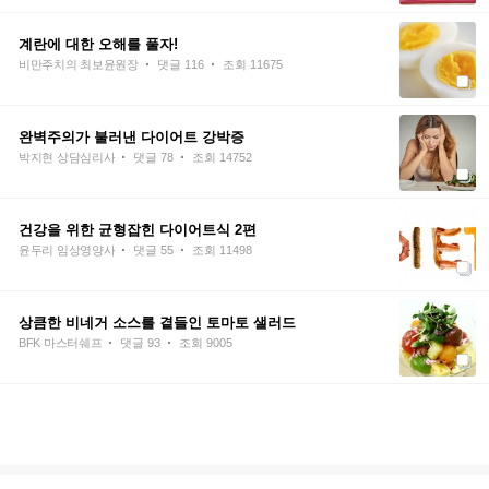
계란에 대한 오해를 풀자!
·
·
비만주치의 최보윤원장
댓글 116
조회 11675
완벽주의가 불러낸 다이어트 강박증
·
·
박지현 상담심리사
댓글 78
조회 14752
건강을 위한 균형잡힌 다이어트식 2편
·
·
윤두리 임상영양사
댓글 55
조회 11498
상큼한 비네거 소스를 곁들인 토마토 샐러드
·
·
BFK 마스터쉐프
댓글 93
조회 9005