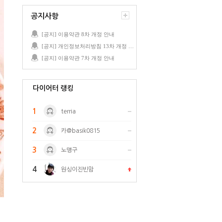
공지사항
[공지] 이용약관 8차 개정 안내
[공지] 개인정보처리방침 13차 개정 안내
[공지] 이용약관 7차 개정 안내
다이어터 랭킹
1
terria
2
카@basik0815
3
노맹구
4
원싱이진빈맘