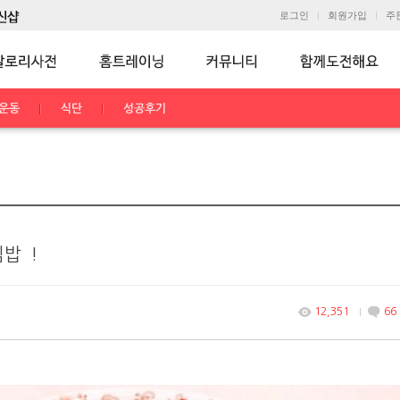
로그인
회원가입
주
운동
식단
성공후기
밥`!
12,351
66