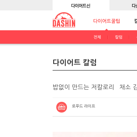
전체
칼럼
다이어트 칼럼
밥없이 만드는 저칼로리 `채소 김
로푸드 라이프