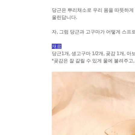
당근은 뿌리채소로 우리 몸을 따뜻하게 
울린답니다.
자, 그럼 당근과 고구마가 어떻게 스프
재료
당근1개, 생고구마 1/2개, 곶감 1개, 아보카
*곶감은 잘 갈릴 수 있게 물에 불려주고,