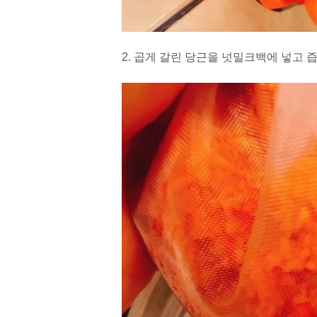
2. 곱게 갈린 당근을 넛밀크백에 넣고 즙만