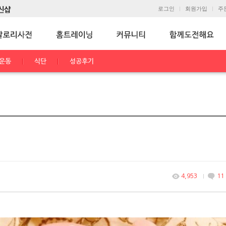
로그인
회원가입
주
운동
식단
성공후기
4,953
11