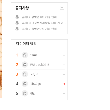
공지사항
[공지] 이용약관 8차 개정 안내
[공지] 개인정보처리방침 13차 개정 안내
[공지] 이용약관 7차 개정 안내
다이어터 랭킹
1
terria
2
카@basik0815
3
노맹구
4
귀요미jn
5
권맘