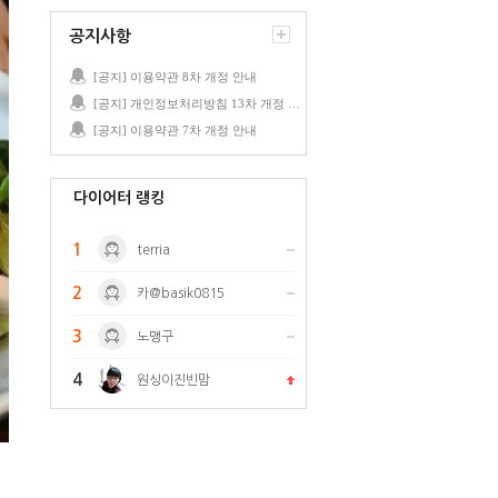
공지사항
[공지] 이용약관 8차 개정 안내
[공지] 개인정보처리방침 13차 개정 안내
[공지] 이용약관 7차 개정 안내
다이어터 랭킹
1
terria
2
카@basik0815
3
노맹구
4
원싱이진빈맘