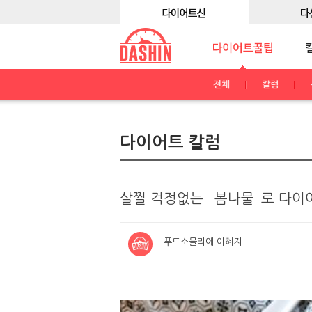
전체
칼럼
다이어트 칼럼
살찔 걱정없는 `봄나물`로 다이
푸드소믈리에 이혜지