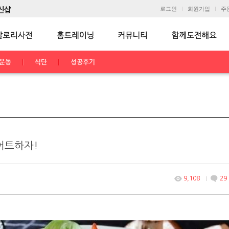
로그인
회원가입
주
운동
식단
성공후기
어트하자!
9,108
29