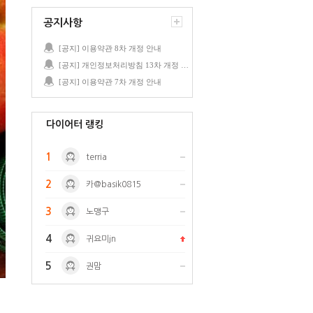
공지사항
[공지] 이용약관 8차 개정 안내
[공지] 개인정보처리방침 13차 개정 안내
[공지] 이용약관 7차 개정 안내
다이어터 랭킹
1
terria
2
카@basik0815
3
노맹구
4
귀요미jn
5
권맘