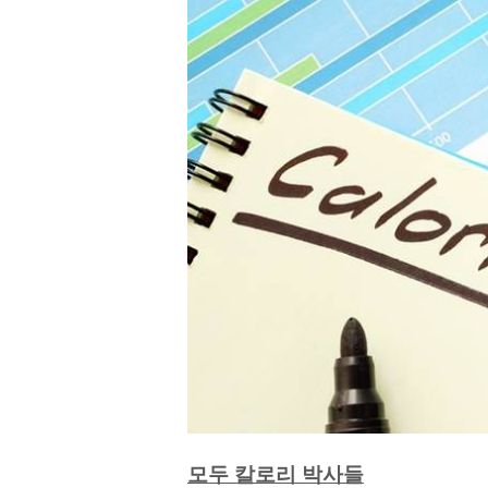
모
두 칼로리 박사들