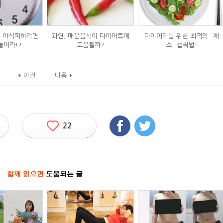
, 야식피하려면
과연, 매운음식이 다이어트에
다이어터를 위한 최적의 `채
들어라!?
도움될까?
소` 섭취법!
이전
다음
22
함께 읽으면
도움되는 글