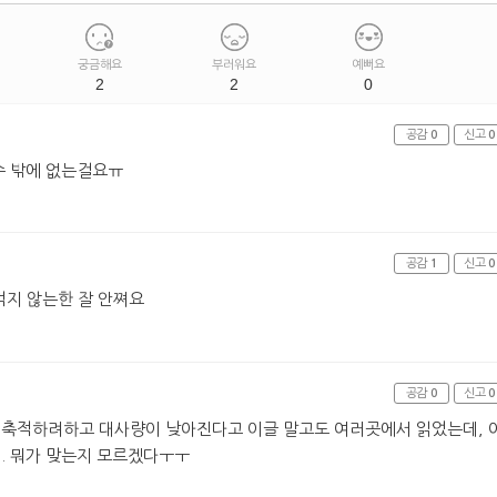
궁금해요
부러워요
예뻐요
2
2
0
공감
0
신고
0
수 밖에 없는걸요ㅠ
공감
1
신고
0
지 않는한 잘 안쪄요
공감
0
신고
0
 축적하려하고 대사량이 낮아진다고 이글 말고도 여러곳에서 읽었는데, 
.. 뭐가 맞는지 모르겠다ㅜㅜ