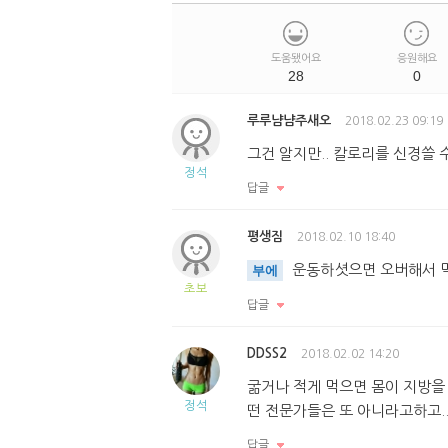
도움됐어요
응원해요
28
0
루루냠냠주새오
2018.02.23 09:19
그건 알지만.. 칼로리를 신경쓸 
정석
답글
평생짐
2018.02.10 18:40
운동하셧으면 오버해서 먹
부에
초보
답글
DDSS2
2018.02.02 14:20
굶거나 적게 먹으면 몸이 지방을
정석
떤 전문가들은 또 아니라고하고.
답글