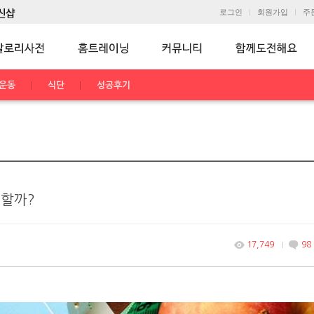
로그인
회원가입
주
운동
식단
성공후기
요할까?
17,749
98