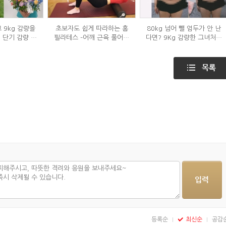
 9kg 감량을
초보자도 쉽게 따라하는 홈
80kg 넘어 뺄 엄두가 안 난
' 단기 감량 식
필라테스 –어깨 근육 풀어주
다면? 9Kg 감량한 그녀처럼
은?
기 편
해봐라!
등록순
최신순
공감