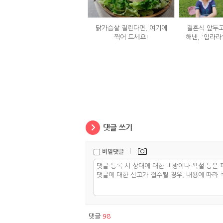
닭가슴살 질린다면, 여기에
결혼식 앞두고
찍어 드세요!
해낸, '임라라
단
|
비밀댓글
댓글
98